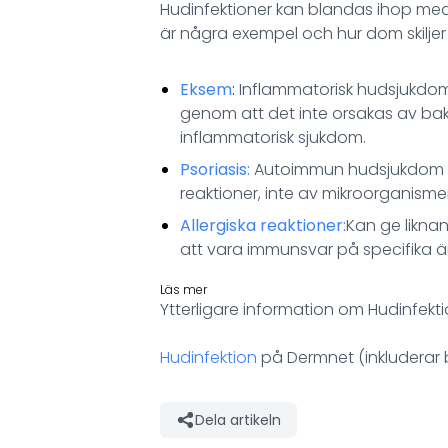
Hudinfektioner kan blandas ihop me
är några exempel och hur dom skiljer s
Eksem
:
Inflammatorisk hudsjukdom m
genom att det inte orsakas av bakte
inflammatorisk sjukdom.
Psoriasis:
Autoimmun hudsjukdom me
reaktioner, inte av mikroorganisme
Allergiska reaktioner:
Kan ge likna
att vara immunsvar på specifika äm
Läs mer
Ytterligare information om Hudinfekt
Hudinfektion
på Dermnet (inkluderar b
Dela artikeln