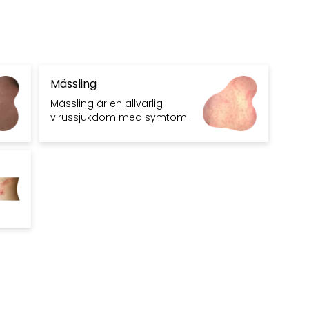
Mässling
Mässling är en allvarlig
virussjukdom med symtom
som feber, hosta och
hudutslag. Vaccination mot
mässling rekommenderas
starkt av bland annat FHM.