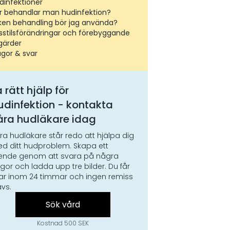
dinfektioner
r behandlar man hudinfektion?
lken behandling bör jag använda?
vsstilsförändringar och förebyggande
gärder
ågor & svar
 rätt hjälp för
udinfektion
- kontakta
åra hudläkare idag
ra hudläkare står redo att hjälpa dig
d ditt hudproblem. Skapa ett
ende genom att svara på några
ågor och ladda upp tre bilder. Du får
ar inom 24 timmar och ingen remiss
ävs.
Sök vård
Kostnad 500 SEK