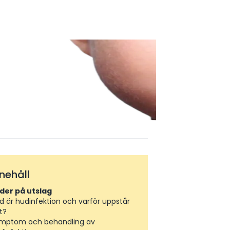
nnehåll
lder på utslag
d är hudinfektion och varför uppstår
t?
mptom och behandling av