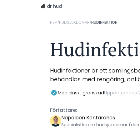
dr hud
HEM
/
HUDSJUKDOMAR
/
HUDINFEKTION
Hudinfekt
Hudinfektioner är ett samlings
behandlas med rengöring, antibiot
Medicinskt granskad
Uppdaterades 2
Författare:
Napoleon Kentarchos
Specialistläkare hudsjukdomar (de