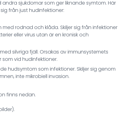
d andra sjukdomar som ger liknande symtom. Här
ig från just hudinfektioner:
ed rodnad och klåda. Skiljer sig från infektioner
rier eller virus utan är en kronisk och
d silvriga fjäll. Orsakas av immunsystemets
r som vid hudinfektioner.
nde hudsymtom som infektioner. Skiljer sig genom
nen, inte mikrobiell invasion.
ion finns nedan.
ilder).