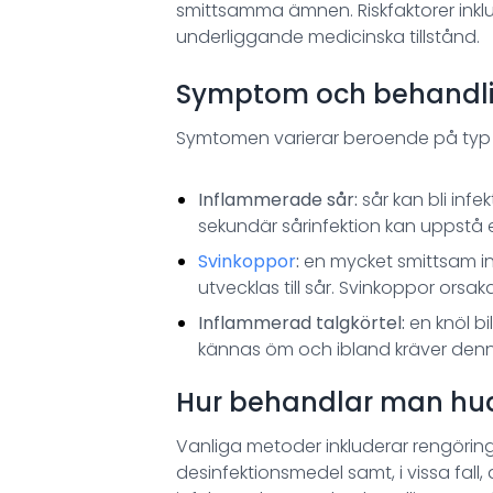
smittsamma ämnen. Riskfaktorer inkl
underliggande medicinska tillstånd.
Symptom och behandlin
Symtomen varierar beroende på typ a
Inflammerade sår:
sår kan bli infe
sekundär sårinfektion kan uppstå 
Svinkoppor
:
en mycket smittsam in
utvecklas till sår. Svinkoppor orsak
Inflammerad talgkörtel:
en knöl bi
kännas öm och ibland kräver denn
Hur behandlar man hud
Vanliga metoder inkluderar rengöri
desinfektionsmedel samt, i vissa fall, 