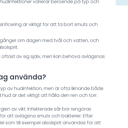
hudinfektioner varierar beroende på typ och
nficering är viktigt för att ta bort smuts och
a gånger om dagen med tvål och vatten, och
olsprit.
r oftast av sig själv, men kan behöva avlägsnas
 jag använda?
yp av hudinfektion, men är ofta liknande både
ud är det viktigt att hålla den ren och torr.
ien av vikt. Infekterade sår bör rengöras
r att avlägsna smuts och bakterier. Efter
 som till exempel alsolsprit användas för att