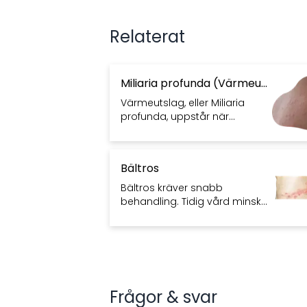
Relaterat
Miliaria profunda (Värmeutslag)
Värmeutslag, eller Miliaria
profunda, uppstår när
svettkanaler blir blockerade.
Dessa läker oftast med svalka,
men ibland krävs medicinsk
Bältros
behandling.
Bältros kräver snabb
behandling. Tidig vård minskar
komplikationsrisk och främjar
återhämtning. Det är viktigt att
vara medveten om symtom
och risker.
Frågor & svar