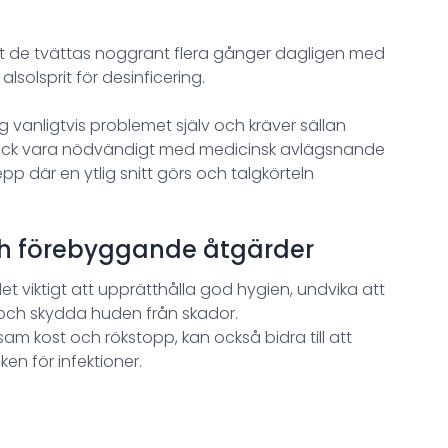
t de tvättas noggrant flera gånger dagligen med
solsprit för desinficering.
g vanligtvis problemet själv och kräver sällan
t dock vara nödvändigt med medicinsk avlägsnande
repp där en ytlig snitt görs och talgkörteln
och förebyggande åtgärder
et viktigt att upprätthålla god hygien, undvika att
och skydda huden från skador.
sam kost och rökstopp, kan också bidra till att
en för infektioner.