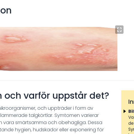
ion
n och varför uppstår det?
I
mikroorganismer, och uppträder i form av
Bi
nflammerade talgkörtlar. Symtomen varierar
Va
kan vara smärtsamma och obehagliga. Dessa
de
ristande hygien, hudskador eller exponering för
Sy