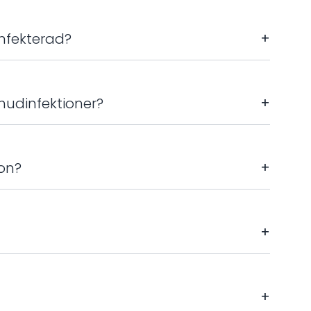
nfekterad?
+
v hudinfektioner?
+
ion?
+
+
+