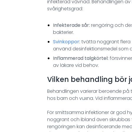
infekterad vävnad. Behandlingen av 
svårighetsgrad:
Infekterade sår:
rengöring och desi
bakterier.
Svinkoppor
:
tvätta noggrant fler
använd desinfektionsmedel som als
Inflammerad talgkörtel:
försvinne
av läkare vid behov.
Vilken behandling bör
Behandlingen varierar beroende på t
hos barn och vuxna. Vid inflammerad h
För smittsamma infektioner är god hyg
noggrant och ibland även skrubbas fö
rengöringen kan desinficerande medel