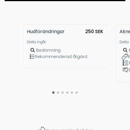
Hudförändringar
250 SEK
Akn
Detta ingår
Detta 
Bedömning
Rekommenderad åtgärd
R