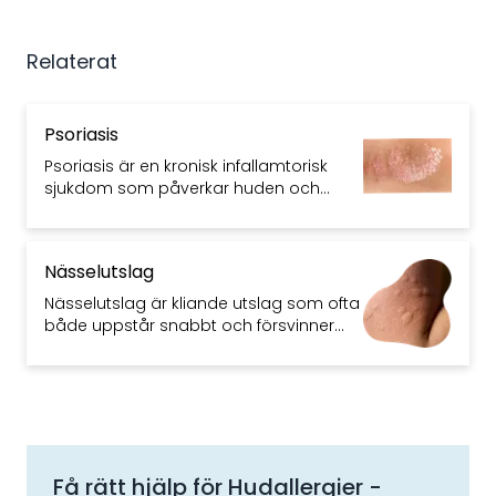
Relaterat
Psoriasis
Psoriasis är en kronisk infallamtorisk
sjukdom som påverkar huden och
ibland även lederna. Ser oftast ut som
fjällande och röda fläckar.
Nässelutslag
Nässelutslag är kliande utslag som ofta
både uppstår snabbt och försvinner
omgående. Framför allt virusinfektioner
men även allergier kan ligga bakom.
Få rätt hjälp för
Hudallergier
-