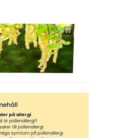
nnehåll
lder på allergi
d är pollenallergi?
aker till pollenallergi
nliga symtom på pollenallergi