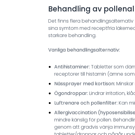
Behandling av pollenal
Det finns flera behandlingsalternativ 
sina symtom med receptfria läkemede
starkare behandling.
Vanliga behandlingsalternativ:
Antihistaminer:
Tabletter som däm
receptorer till histamin (ämne som
Nässprayer med kortison:
Minskar
Ögondroppar:
Lindrar irritation, 
Luftrenare och pollenfilter:
Kan mi
Allergivaccination (hyposensibilise
mindre känslig för pollen. Behandl
genom att gradvis vänja immunsy
tabletter/droppar och pågår under