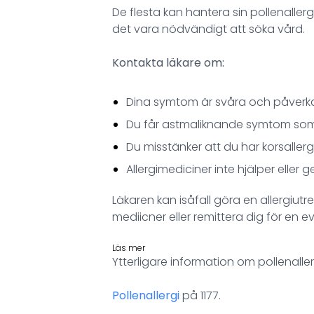
De flesta kan hantera sin pollenallerg
det vara nödvändigt att söka vård.
Kontakta läkare om:
Dina symtom är svåra och påverka
Du får astmaliknande symtom som
Du misstänker att du har korsallerg
Allergimediciner inte hjälper eller g
Läkaren kan isåfall göra en allergi
mediicner eller remittera dig för en e
Läs mer
Ytterligare information om pollenalle
Pollenallergi
på 1177.