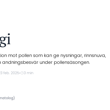
gi
aktion mot pollen som kan ge nysningar, rinnsnuva,
n andningsbesvär under pollensäsongen.
3 feb. 2025
•
3 min
rmatolog)