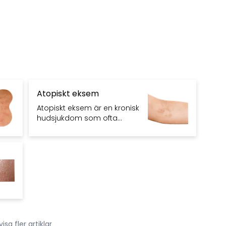
Atopiskt eksem
Atopiskt eksem är en kronisk
hudsjukdom som ofta
debuterar i barndomen och
kännetecknas av kliande
utslag som ofta sätter sig i
hudvecken.
visa fler artiklar