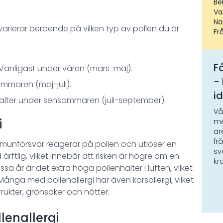
Be
Va
Nä
arierar beroende på vilken typ av pollen du är
Fr
Få
Vanligast under våren (mars-maj).
-
mmaren (maj-juli).
i
alter under sensommaren (juli-september).
Vå
i
me
är
fr
mmunförsvar reagerar på pollen och utlöser en
sv
ad ärftlig, vilket innebär att risken är högre om en
kr
ssa år är det extra höga pollenhalter i luften, vilket
ånga med pollenallergi har även korsallergi, vilket
rukter, grönsaker och nötter.
lenallergi