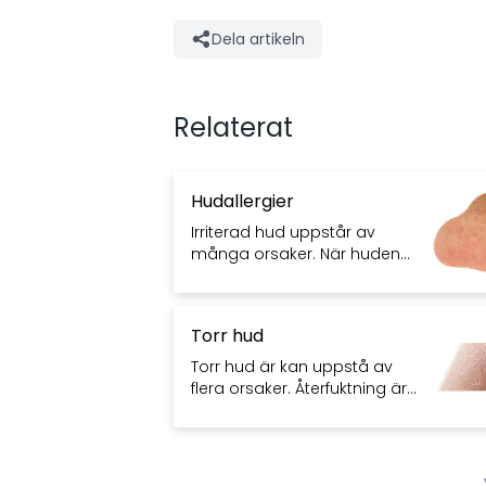
Dela artikeln
Relaterat
Hudallergier
Irriterad hud uppstår av
många orsaker. När huden
reagerar på allergener och
aktiverar immunförsvaret,
skapas ett allergiskt
Torr hud
hudtillstånd.
Torr hud är kan uppstå av
flera orsaker. Återfuktning är
ofta centralt, men vid svårare
fall krävs medicinsk
behandling för underliggande
tillstånd.