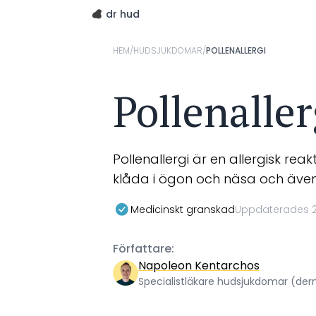
dr hud
HEM
/
HUDSJUKDOMAR
/
POLLENALLERGI
Pollenaller
Pollenallergi är en allergisk re
klåda i ögon och näsa och äve
Medicinskt granskad
Uppdaterades 2
Författare:
Napoleon Kentarchos
Specialistläkare hudsjukdomar (de