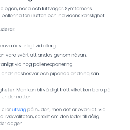
åde ögon, näsa och luftvägar. Symtomens
ollenhalten i luften och individens känslighet.
uderar:
nuva är vanligt vid allergi.
an vara svårt att andas genom näsan.
anligt vid hög pollenexponering.
, andningsbesvär och pipande andning kan
gheter:
Man kan bli väldigt trött vilket kan bero på
a under natten.
m
eller
utslag
på huden, men det är ovanligt. Vid
livskvaliteten, särskilt om den leder till dålig
der dagen.