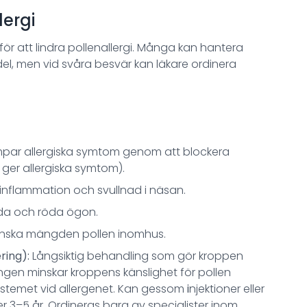
lergi
för att lindra pollenallergi. Många kan hantera
l, men vid svåra besvär kan läkare ordinera
par allergiska symtom genom att blockera
 ger allergiska symtom).
 inflammation och svullnad i näsan.
klåda och röda ögon.
nska mängden pollen inomhus.
ring):
Långsiktig behandling som gör kroppen
ingen minskar kroppens känslighet för pollen
stemet vid allergenet. Kan gessom
i
njektioner eller
 3–5 år. Ordineras bara av specialister inom