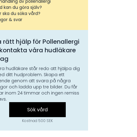
handling av pollenallergi
d kan du göra själv?
r ska du söka vård?
ågor & svar
 rätt hjälp för
Pollenallergi
 kontakta våra hudläkare
dag
ra hudläkare står redo att hjälpa dig
d ditt hudproblem. Skapa ett
ende genom att svara på några
ågor och ladda upp tre bilder. Du får
ar inom 24 timmar och ingen remiss
ävs.
Sök vård
Kostnad 500 SEK