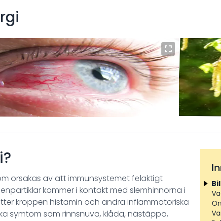
rgi
i?
I
n som orsakas av att immunsystemet felaktigt
Bi
llenpartiklar kommer i kontakt med slemhinnorna i
Va
tter kroppen histamin och andra inflammatoriska
Ors
giska symtom som rinnsnuva, klåda, nästäppa,
Va