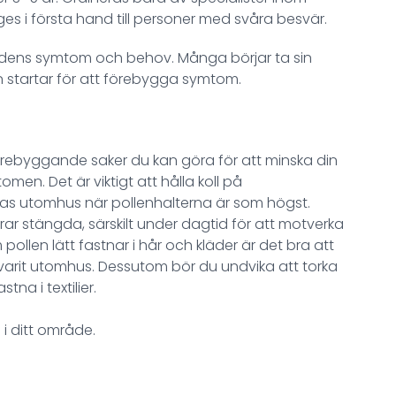
s i första hand till personer med svåra besvär.
idens symtom och behov. Många börjar ta sin
 startar för att förebygga symtom.
förebyggande saker du kan göra för att minska din
men. Det är viktigt att hålla koll på
tas utomhus när pollenhalterna är som högst.
rar stängda, särskilt under dagtid för att motverka
 pollen lätt fastnar i hår och kläder är det bra att
varit utomhus. Dessutom bör du undvika att torka
na i textilier.
i ditt område.