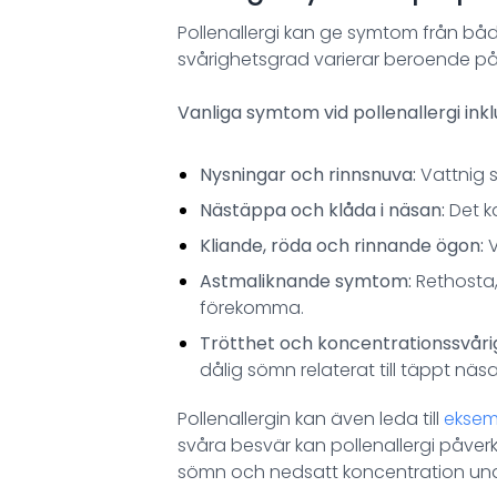
Pollenallergi kan ge symtom från b
svårighetsgrad varierar beroende på p
Vanliga symtom vid pollenallergi inkl
Nysningar och rinnsnuva:
Vattnig s
Nästäppa och klåda i näsan:
Det k
Kliande, röda och rinnande ögon:
V
Astmaliknande symtom:
Rethosta
förekomma.
Trötthet och koncentrationssvåri
dålig sömn relaterat till täppt näs
Pollenallergin kan även leda till
ekse
svåra besvär kan pollenallergi påverka 
sömn och nedsatt koncentration un