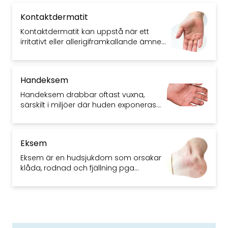
Kontaktdermatit
Kontaktdermatit kan uppstå när ett
irritativt eller allerigiframkallande ämne
kommer i kontakt med huden. Det kan
ge torr hud, utslag och blåsor.
Handeksem
Handeksem drabbar oftast vuxna,
särskilt i miljöer där huden exponeras
för fukt och/eller kemikalier.
Eksem
Eksem är en hudsjukdom som orsakar
klåda, rodnad och fjällning pga
inflammation. Barn drabbas oftare,
men alla kan få eksem.