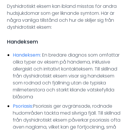
Dyshidrotiskt eksem kan ibland misstas för andra
hudsjukdomar som ger liknande symtom. Här är
några vanliga tillstånd och hur de skiljer sig från
dyshidrotiskt eksem:
Handeksem
Handeksem:
En bredare diagnos som omfattar
olika typer av eksem på händerna, inklusive
allergiskt och irritativt kontakteksem. Till skillnad
från dyshidrotiskt eksem visar sig handeksem
som rodnad och fjällning utan de typiska
milimeterstora och starkt kliande vätskefyllda
blåsorna
Psoriasis:
Psoriasis ger avgränsade, rodnade
hudområden täckta med silvriga fjäll. Till skillnad
från dyshidrotiskt eksem påverkar psoriasis ofta
även naglarna, vilket kan ge förtjockning, små