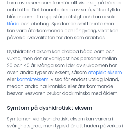
form av eksem som framför allt visar sig på händer
och fötter. Det kännetecknas av små, vätskefyllda
blåsor som ofta uppstår plötsligt och kan orsaka
klåda
och obehag. Sjukdomen smittar inte men
kan vara återkommande och långvarig, vilket kan
påverka livskvaliteten för den som drabbas.
Dyshidrotiskt eksem kan drabba både barn och
vuxna, men det är vanligast hos personer mellan
20 och 40 år. Många som lider av sjukdomen har
även andra typer av eksem, såsom
atopiskt eksem
eller
kontakteksem
. Vissa får endast utslag ibland,
medan andra har kroniska eller återkommande
besvär. Besvären brukar dock minska med åldern.
Symtom på dyshidrotiskt eksem
Symtomen vid dyshidrotiskt eksem kan variera i
svårighetsgrad, men typiskt är att huden påverkas i