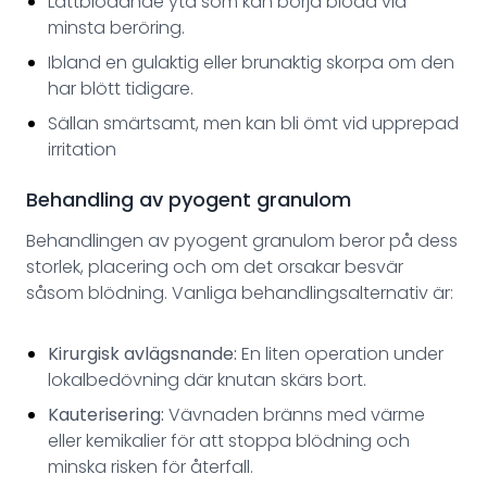
Lättblödande yta som kan börja blöda vid
minsta beröring.
Ibland en gulaktig eller brunaktig skorpa om den
har blött tidigare.
Sällan smärtsamt, men kan bli ömt vid upprepad
irritation
Behandling av pyogent granulom
Behandlingen av pyogent granulom beror på dess
storlek, placering och om det orsakar besvär
såsom blödning. Vanliga behandlingsalternativ är:
Kirurgisk avlägsnande:
En liten operation under
lokalbedövning där knutan skärs bort.
Kauterisering:
Vävnaden bränns med värme
eller kemikalier för att stoppa blödning och
minska risken för återfall.