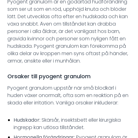
Pyogent granulom är en godartad hudförändring
som ser ut som en röd, upphöjd knuta och blöder
lätt. Det utvecklas ofta efter en hudskada och kan
växa snabbt. Även om tillståndet kan drabba
personer i alla åldrar, är det vanligast hos barn,
gravida kvinnor och personer som nyligen fått en
hudskada. Pyogent granulom kan förekomma på
olika delar av kroppen men syns oftast på händer,
armar, ansikte eller i munhålan.
Orsaker till pyogent granulom
Pyogent granulom uppstår när små blodkärl i
huden växer onormalt, ofta som en reaktion på en
skada eller irritation. Vanliga orsaker inkluderar:
Hudskador:
Skärsår, insektsbett eller kirurgiska
ingrepp kan utlösa tillståndet.
Hormonella förändringar:
Pyogent granulom är