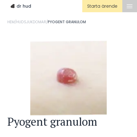
dr hud
Starta ärende
HEM
/
HUDSJUKDOMAR
/
PYOGENT GRANULOM
Pyogent granulom