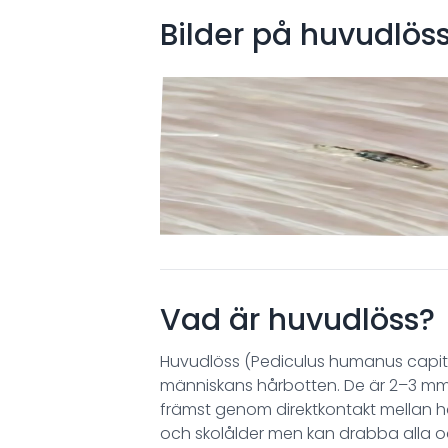
Bilder på
huvudlös
Vad är huvudlöss?
Huvudlöss (Pediculus humanus capiti
människans hårbotten. De är 2–3 mm l
främst genom direktkontakt mellan hå
och skolålder men kan drabba alla oa