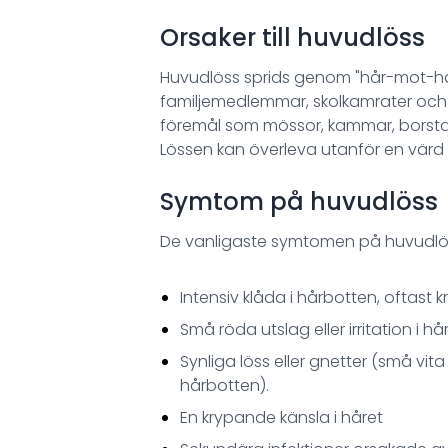
Orsaker till huvudlöss
Huvudlöss sprids genom "hår-mot-hår-
familjemedlemmar, skolkamrater och vä
föremål som mössor, kammar, borstar
Lössen kan överleva utanför en värd i 
Symtom på huvudlöss
De vanligaste symtomen på huvudlös
Intensiv klåda i hårbotten, oftas
Små röda utslag eller irritation i 
Synliga löss eller gnetter (små vit
hårbotten).
En krypande känsla i håret