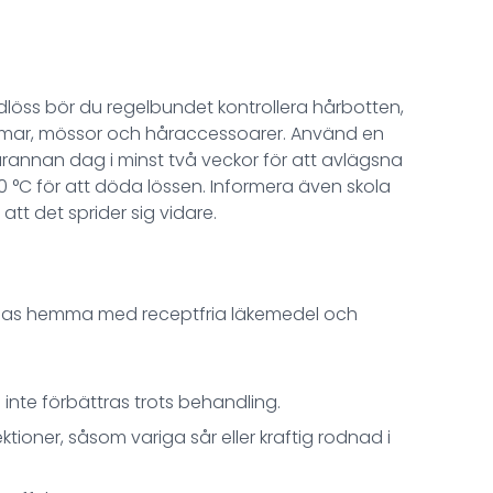
löss bör du regelbundet kontrollera hårbotten,
kammar, mössor och håraccessoarer. Använd en
rannan dag i minst två veckor för att avlägsna
 60 °C för att döda lössen. Informera även skola
 att det sprider sig vidare.
ndlas hemma med receptfria läkemedel och
 inte förbättras trots behandling.
tioner, såsom variga sår eller kraftig rodnad i