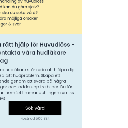
handling av huvudlöss
d kan du göra själv?
r ska du söka vård?
dra möjliga orsaker
ågor & svar
 rätt hjälp för
Huvudlöss
-
ontakta våra hudläkare
dag
ra hudläkare står redo att hjälpa dig
d ditt hudproblem. Skapa ett
ende genom att svara på några
ågor och ladda upp tre bilder. Du får
ar inom 24 timmar och ingen remiss
ävs.
Sök vård
Kostnad 500 SEK