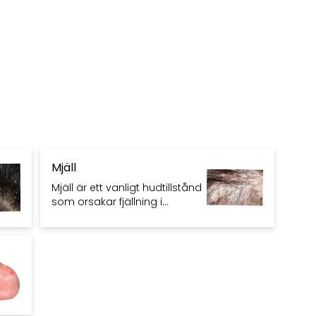
Mjäll
Mjäll är ett vanligt hudtillstånd
som orsakar fjällning i
hårbotten. Det kan bero på
torr hud, svamp eller irritation.
Mjällschampo hjälper ofta.