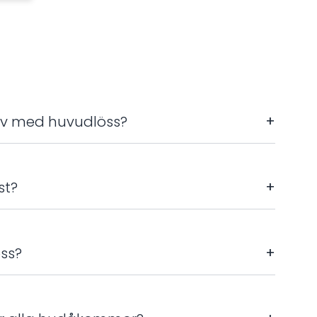
i av med huvudlöss?
+
st?
+
ss?
+