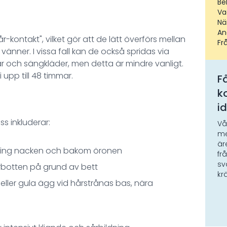
Be
Va
Nä
An
kontakt", vilket gör att de lätt överförs mellan
Fr
nner. I vissa fall kan de också spridas via
 och sängkläder, men detta är mindre vanligt.
upp till 48 timmar.
Få
k
i
s inkluderar:
Vå
me
är
t kring nacken och bakom öronen
fr
sv
hårbotten på grund av bett
kr
a eller gula ägg vid hårstrånas bas, nära