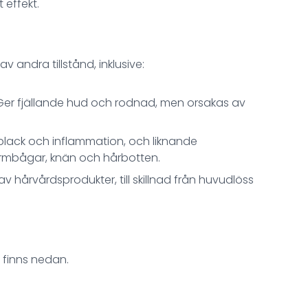
 effekt.
 andra tillstånd, inklusive:
Ger fjällande hud och rodnad, men orsakas av
e plack och inflammation, och liknande
armbågar, knän och hårbotten.
v hårvårdsprodukter, till skillnad från huvudlöss
 finns nedan.