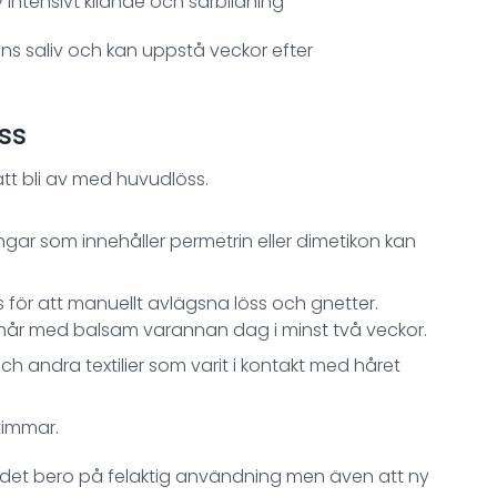
intensivt kliande och sårbildning
ns saliv och kan uppstå veckor efter
ss
att bli av med huvudlöss.
gar som innehåller permetrin eller dimetikon kan
 för att manuellt avlägsna löss och gnetter.
 hår med balsam varannan dag i minst två veckor.
h andra textilier som varit i kontakt med håret
 timmar.
 det bero på felaktig användning men även att ny