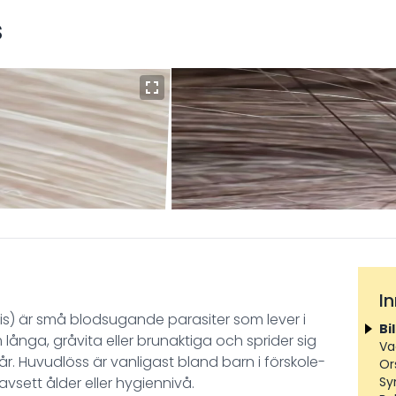
s
I
s) är små blodsugande parasiter som lever i
Bi
ånga, gråvita eller brunaktiga och sprider sig
Va
r. Huvudlöss är vanligast bland barn i förskole-
Or
vsett ålder eller hygiennivå.
Sy