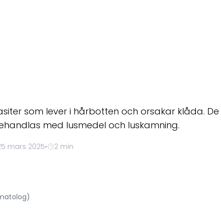
iter som lever i hårbotten och orsakar klåda. De
ehandlas med lusmedel och luskamning.
25 mars 2025
•
2 min
rmatolog)