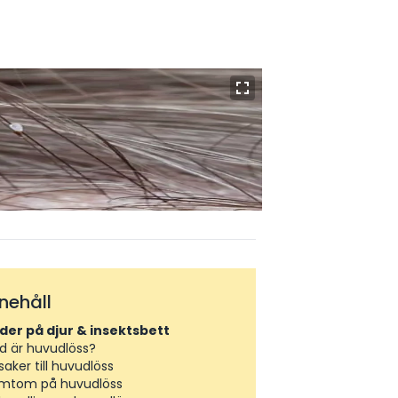
nnehåll
lder på djur & insektsbett
d är huvudlöss?
saker till huvudlöss
mtom på huvudlöss