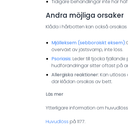
Tidigare behandlingar inte har haft
Andra möjliga orsaker
Klåda i hårbotten kan också orsakas av
Mjälleksem (sebboroiskt eksem):
överväxt av jästsvamp, inte löss.
Psoriasis:
Leder till tjocka fjälland
hudförändringar sitter oftast på 
Allergiska reaktioner:
Kan utlösas a
där klådan orsakas av bett.
Läs mer
Ytterligare information om huvudlöss
Huvudlöss
på 1177.