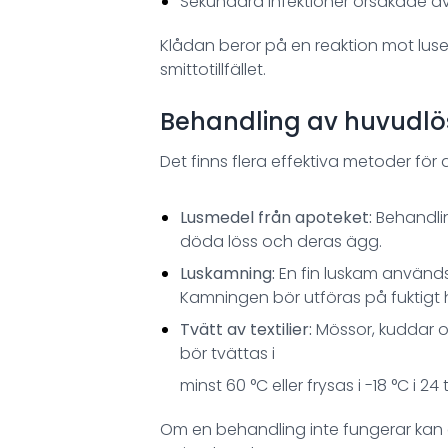
Sekundära infektioner orsakade av 
Klådan beror på en reaktion mot luse
smittotillfället.
Behandling av huvudlö
Det finns flera effektiva metoder för 
Lusmedel från apoteket:
Behandlin
döda löss och deras ägg.
Luskamning:
En fin luskam används
Kamningen bör utföras på fuktigt
Tvätt av textilier:
Mössor, kuddar oc
bör tvättas i
minst 60 °C eller frysas i -18 °C i 24
Om en behandling inte fungerar kan