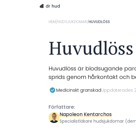
dr hud
HEM
/
HUDSJUKDOMAR
/
HUVUDLÖSS
Huvudlöss
Huvudlöss är blodsugande paras
sprids genom hårkontakt och b
Medicinskt granskad
Uppdaterades 
Författare:
Napoleon Kentarchos
Specialistläkare hudsjukdomar (de