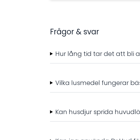
fjällande hud där huden är rik i
talgkörtlar, t ex hårbotten.
Frågor & svar
Hur lång tid tar det att bl
Vilka lusmedel fungerar bä
Kan husdjur sprida huvudlö