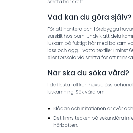
smitta har skett.
Vad kan du göra själv?
För att hantera och förebygga huvud
särskilt hos barn. Undvik att dela 
luskam på fuktigt hår med balsam va
löss och ägg. Tvätta textilier i minst
eller förskola vid smitta för att minska
När ska du söka vård?
I de flesta fall kan huvudlöss beha
luskamning. Sök vård om:
Klådan och irritationen är svår och
Det finns tecken på sekundära infek
hårbotten.