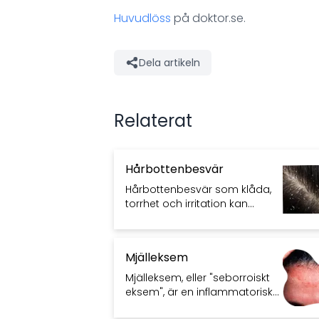
Huvudlöss
på doktor.se.
Dela artikeln
Relaterat
Hårbottenbesvär
Hårbottenbesvär som klåda,
torrhet och irritation kan
orsakas av eksem, psoriasis
eller överdriven användning
av hårprodukter.
Mjälleksem
Mjälleksem, eller "seborroiskt
eksem", är en inflammatorisk
hudsjukdom som ger röd,