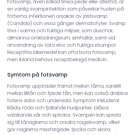
Fotsvamp, även kallad tinea pedis eller atletfot, är
en vanlig svampinfektion som påverkar huden på
fötterna. Infektionen orsakas av jästsvamp
(Candida) och vissa gånger dermatofyter. Svamp
trivs i varma och fuktiga miljöer, som duschar,
allmänna omklädningsrum, simhallar, samt vid
användning av täta skor och fuktiga strumpor.
Receptfria läkemedel kan ofta bota fotsvamp,
men ibland behövs receptbelagd medicin.
Symtom på fotsvamp
Fotsvamp uppträder främst mellan tårna, särskilt
mellan lilltån och fjärde tån, men kan också drabba
fotens sidor och undersida. Symptom inkluderar
klåda, röda och fjällande hudpartier, blåsor,
vätskande sår och sprickor. Svampen kan sprida
sig till tånaglarna och orsaka nagelsvamp, vilket
gör naglarna missfärgade, tjocka och sköra.