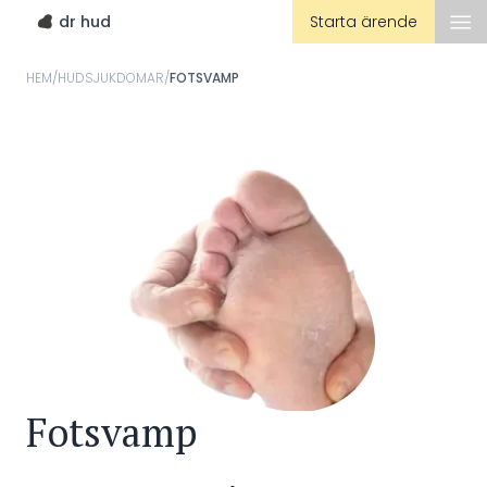
dr hud
Starta ärende
HEM
/
HUDSJUKDOMAR
/
FOTSVAMP
Fotsvamp