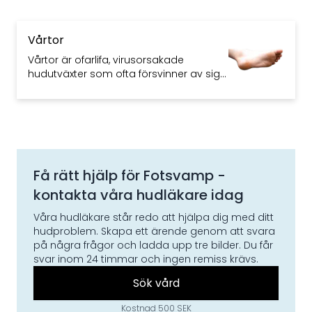
Vårtor
Vårtor är ofarlifa, virusorsakade
hudutväxter som ofta försvinner av sig
själva. Vårtor kan vanligtvis behandlas
med receptfria läkemedel.
Få rätt hjälp för
Fotsvamp
-
kontakta våra hudläkare idag
Våra hudläkare står redo att hjälpa dig med ditt
hudproblem. Skapa ett ärende genom att svara
på några frågor och ladda upp tre bilder. Du får
svar inom 24 timmar och ingen remiss krävs.
Sök vård
Kostnad 500 SEK