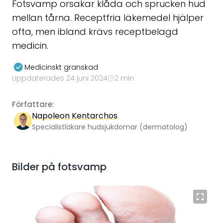
Fotsvamp orsakar klåda och sprucken hud
mellan tårna. Receptfria läkemedel hjälper
ofta, men ibland krävs receptbelagd
medicin.
Medicinskt granskad
Uppdaterades 24 juni 2024
2 min
Författare:
Napoleon Kentarchos
Specialistläkare hudsjukdomar (dermatolog)
Bilder på
fotsvamp