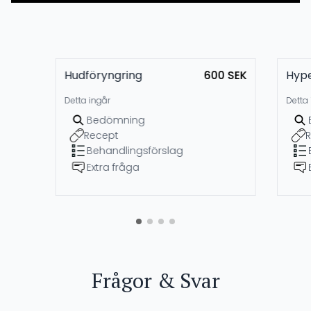
Hudföryngring
600 SEK
Hype
Detta ingår
Detta 
Bedömning
Recept
R
Behandlingsförslag
Extra fråga
Frågor & Svar